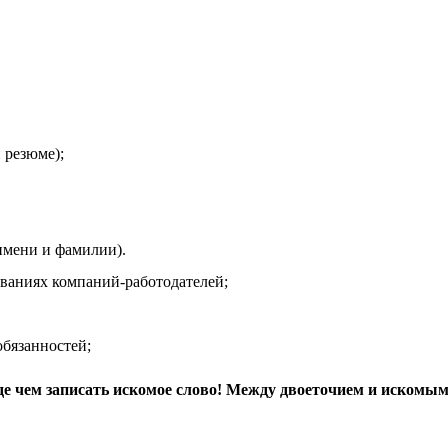
 резюме);
мени и фамилии).
иях компаний-работодателей;
язанностей;
де чем записать искомое слово! Между двоеточием и искомым