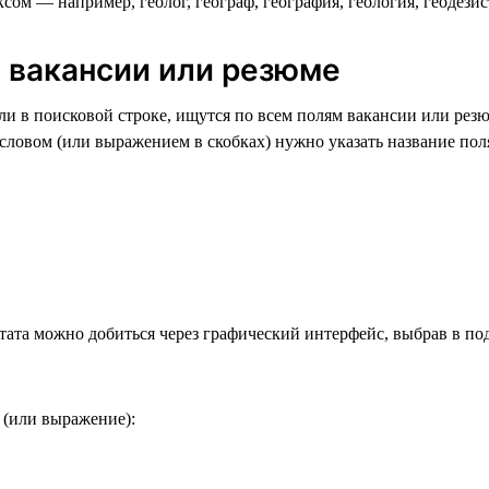
ом — например, геолог, географ, география, геология, геодезист 
ю вакансии или резюме
и в поисковой строке, ищутся по всем полям вакансии или резю
ловом (или выражением в скобках) нужно указать название поля
тата можно добиться через графический интерфейс, выбрав в по
 (или выражение):