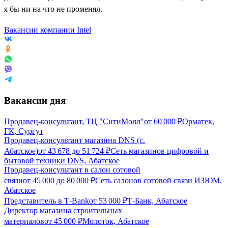
я бы ни на что не променял.
Вакансии компании Intel
Вакансии дня
Продавец-консультант, ТЦ "СитиМолл"
от
60 000
₽
Орматек,
ГК, Сургут
Продавец-консультант магазина DNS (с.
Абатское)
от
43 678
до
51 724
₽
Сеть магазинов цифровой и
бытовой техники DNS, Абатское
Продавец-консультант в салон сотовой
связи
от
45 000
до
80 000
₽
Сеть салонов сотовой связи ИЗЮМ,
Абатское
Представитель в Т-Bank
от
53 000
₽
Т-Банк, Абатское
Директор магазина строительных
материалов
от
45 000
₽
Молоток, Абатское