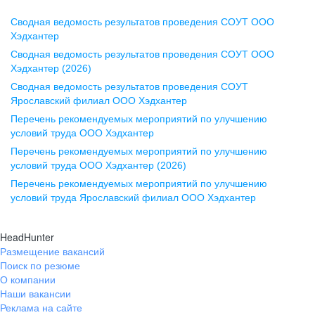
Сводная ведомость результатов проведения СОУТ ООО
Воронеж
Хэдхантер
Сводная ведомость результатов проведения СОУТ ООО
ул. Комиссаржевской, д. 10,
Хэдхантер (2026)
офис 1212
Сводная ведомость результатов проведения СОУТ
+7 473 280-05-05
Ярославский филиал ООО Хэдхантер
pr@vrn.hh.ru
Перечень рекомендуемых мероприятий по улучшению
условий труда ООО Хэдхантер
Казань
Перечень рекомендуемых мероприятий по улучшению
ул. Спартаковская, д. 2А, этаж 3,
условий труда ООО Хэдхантер (2026)
помещение 15
Перечень рекомендуемых мероприятий по улучшению
условий труда Ярославский филиал ООО Хэдхантер
+7 843 212-12-50
pr@kzn.hh.ru
HeadHunter
Размещение вакансий
Екатеринбург
Поиск по резюме
ул. Боевых Дружин, стр. 20,
О компании
5 этаж, офис 505, 521
Наши вакансии
Реклама на сайте
+7 343 226-79-99