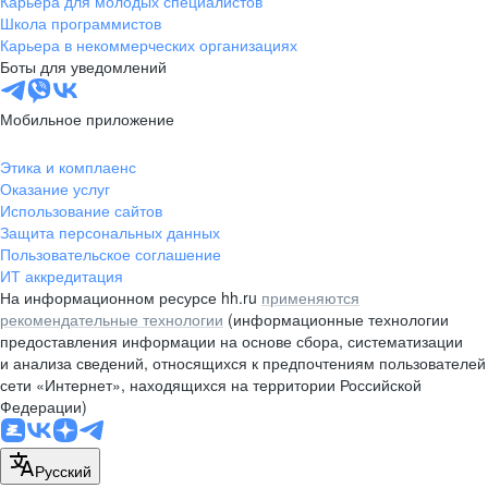
Карьера для молодых специалистов
pr@nsk.hh.ru
Школа программистов
Карьера в некоммерческих организациях
Минск
Боты для уведомлений
пр-т Дзержинского, д. 57,
10 этаж, помещение 45-1
Мобильное приложение
+375 (17)
336-03-02
Этика и комплаенс
pr@rabota.by
Оказание услуг
Использование сайтов
Алматы
Защита персональных данных
Пользовательское соглашение
пр. Абая, д. 151, БЦ Алатау,
ИТ аккредитация
12 этаж, офис 1209
На информационном ресурсе hh.ru
применяются
+7 727 232-13-13
рекомендательные технологии
(информационные технологии
pr@headhunter.com.kz
предоставления информации на основе сбора, систематизации
и анализа сведений, относящихся к предпочтениям пользователей
сети «Интернет», находящихся на территории Российской
Федерации)
Русский