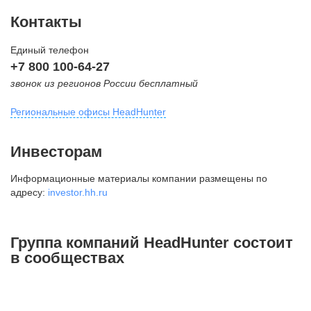
Контакты
Единый телефон
+7 800 100-64-27
звонок из регионов России бесплатный
Региональные офисы HeadHunter
Москва
Инвесторам
внутригородская территория
Информационные материалы компании размещены по
Муниципальный округ Тверской,
адресу:
investor.hh.ru
2-я Брестская ул., д. 48,
помещение 25
+7 495 974-64-27
Группа компаний HeadHunter состоит
+7 495 980-64-27
в сообществах
+7 495 134-92-24
press@hh.ru