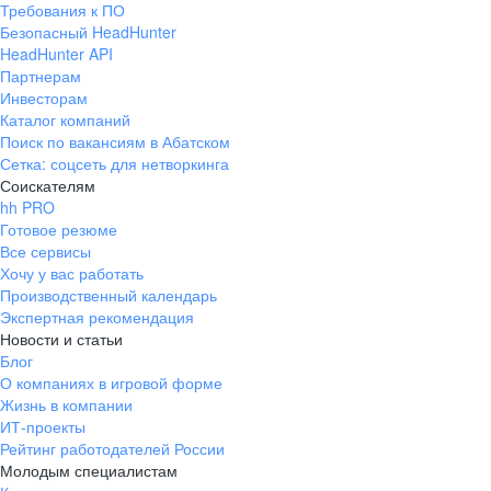
Требования к ПО
pr@ural.hh.ru
Безопасный HeadHunter
HeadHunter API
Краснодар
Партнерам
Инвесторам
ул. Янковского, д. 169, 7 этаж,
Каталог компаний
706 каб.
Поиск по вакансиям в Абатском
+7 861 205-55-57
Сетка: соцсеть для нетворкинга
pr@krd.hh.ru
Соискателям
hh PRO
Готовое резюме
Владивосток
Все сервисы
пер. Ланинский д. 4, офис 3.4
Хочу у вас работать
Производственный календарь
+7 423 202-33-28
Экспертная рекомендация
pr@dv.hh.ru
Новости и статьи
Блог
Новосибирск
О компаниях в игровой форме
Жизнь в компании
ул. Большевистская, д. 35,
ИТ-проекты
помещение 21
Рейтинг работодателей России
+7 383 207-94-64
Молодым специалистам