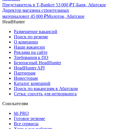
Представитель в Т-Bank
от
53 000
₽
Т-Банк, Абатское
Директор магазина строительных
материалов
от
45 000
₽
Молоток, Абатское
HeadHunter
Размещение вакансий
Поиск по резюме
О компании
Наши вакансии
Реклама на сайте
Требования к ПО
Безопасный HeadHunter
HeadHunter API
Партнерам
Инвесторам
Каталог компаний
Поиск по вакансиям в Абатском
Сетка: соцсеть для нетворкинга
Соискателям
hh PRO
Готовое резюме
Все сервисы
Хочу у вас работать