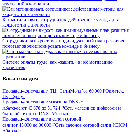
изменений в компании
Как мотивировать сотрудников: действенные методы для
каждого типа личности
Сотрудники на вырост: как индивидуальный план развития
помогает эволюционировать команде и бизнесу
Система оплаты труда: как «зашить» в неё мотивацию
к развитию
Вакансии дня
Продавец-консультант, ТЦ "СитиМолл"
от
60 000
₽
Орматек,
ГК, Сургут
Продавец-консультант магазина DNS (с.
Абатское)
от
43 678
до
51 724
₽
Сеть магазинов цифровой и
бытовой техники DNS, Абатское
Продавец-консультант в салон сотовой
связи
от
45 000
до
80 000
₽
Сеть салонов сотовой связи ИЗЮМ,
Абатское