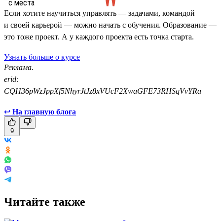
Если хотите научиться управлять — задачами, командой
и своей карьерой — можно начать с обучения. Образование —
это тоже проект. А у каждого проекта есть точка старта.
Узнать больше о курсе
Реклама.
erid:
CQH36pWzJppXf5NhyrJtJz8xVUcF2XwaGFE73RHSqVvYRa
↩
На главную блога
9
Читайте также