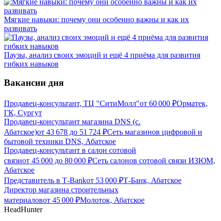
Мягкие навыки: почему они особенно важны и как их
развивать
Паузы, анализ своих эмоций и ещё 4 приёма для развития
гибких навыков
Вакансии дня
Продавец-консультант, ТЦ "СитиМолл"
от
60 000
₽
Орматек,
ГК, Сургут
Продавец-консультант магазина DNS (с.
Абатское)
от
43 678
до
51 724
₽
Сеть магазинов цифровой и
бытовой техники DNS, Абатское
Продавец-консультант в салон сотовой
связи
от
45 000
до
80 000
₽
Сеть салонов сотовой связи ИЗЮМ,
Абатское
Представитель в Т-Bank
от
53 000
₽
Т-Банк, Абатское
Директор магазина строительных
материалов
от
45 000
₽
Молоток, Абатское
HeadHunter