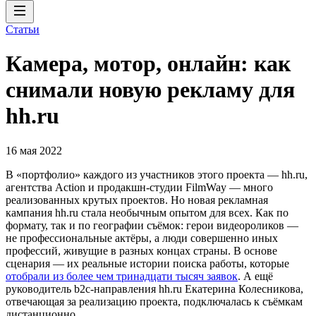
Статьи
Камера, мотор, онлайн: как
снимали новую рекламу для
hh.ru
16 мая 2022
В «портфолио» каждого из участников этого проекта — hh.ru,
агентства Action и продакшн-студии FilmWay — много
реализованных крутых проектов. Но новая рекламная
кампания hh.ru стала необычным опытом для всех. Как по
формату, так и по географии съёмок: герои видеороликов —
не профессиональные актёры, а люди совершенно иных
профессий, живущие в разных концах страны. В основе
сценария — их реальные истории поиска работы, которые
отобрали из более чем тринадцати тысяч заявок
. А ещё
руководитель b2c-направления hh.ru Екатерина Колесникова,
отвечающая за реализацию проекта, подключалась к съёмкам
дистанционно.