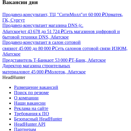
Вакансии дня
Продавец-консультант, ТЦ "СитиМолл"
от
60 000
₽
Орматек,
ГК, Сургут
Продавец-консультант магазина DNS (с.
Абатское)
от
43 678
до
51 724
₽
Сеть магазинов цифровой и
бытовой техники DNS, Абатское
Продавец-консультант в салон сотовой
связи
от
45 000
до
80 000
₽
Сеть салонов сотовой связи ИЗЮМ,
Абатское
Представитель Т-Банка
от
53 000
₽
Т-Банк, Абатское
Директор магазина строительных
материалов
от
45 000
₽
Молоток, Абатское
HeadHunter
Размещение вакансий
Поиск по резюме
О компании
Наши вакансии
Реклама на сайте
Требования к ПО
Безопасный HeadHunter
HeadHunter API
Партнерам