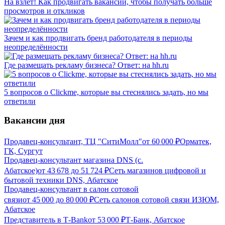
На взлет! Как продвигать вакансии, чтобы получать больше
просмотров и откликов
Зачем и как продвигать бренд работодателя в периоды
неопределённости
Где размещать рекламу бизнеса? Ответ: на hh.ru
5 вопросов о Clickme, которые вы стеснялись задать, но мы
ответили
Вакансии дня
Продавец-консультант, ТЦ "СитиМолл"
от
60 000
₽
Орматек,
ГК, Сургут
Продавец-консультант магазина DNS (с.
Абатское)
от
43 678
до
51 724
₽
Сеть магазинов цифровой и
бытовой техники DNS, Абатское
Продавец-консультант в салон сотовой
связи
от
45 000
до
80 000
₽
Сеть салонов сотовой связи ИЗЮМ,
Абатское
Представитель в Т-Bank
от
53 000
₽
Т-Банк, Абатское