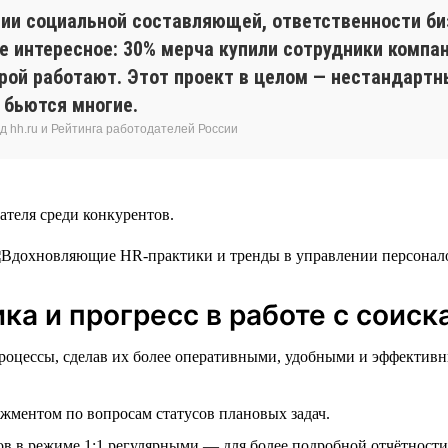
ргии социальной составляющей, ответственности б
е интересное: 30% мерча купили сотрудники компан
орой работают. Этот проект в целом — нестандарт
 бьются многие.
д hh.ru и Рейтинга работодателей России
ателя среди конкурентов.
ка и прогресс в работе с соис
роцессы, сделав их более оперативными, удобными и эффективн
жментом по вопросам статусов плановых задач.
в в режиме 1:1 регулярными — для более подробной отчётности