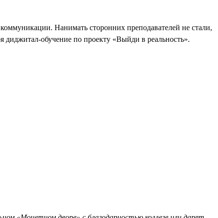
 коммуникации. Нанимать сторонних преподавателей не стали,
бя диджитал-обучение по проекту «Выйди в реальность».
ьном «Монетном дворе» с благодарностью коллеге или дарят