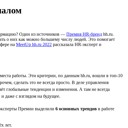
налом
нформацию? Один из источников —
Премия HR-бренд
hh.ru.
ать о них как можно большему числу людей. Это помогает
сфере на
MeetUp hh.ru 2022
рассказала HR-эксперт и
еста работы. Эти критерии, по данным hh.ru, вошли в топ-10
чем, сделать это не всегда просто. В деле управления
чёт глобальные тенденции и изменения. А там не всегда
и даже с взглядом на будущее.
й эксперты Премии выделили
6 основных трендов
в работе
х лет.