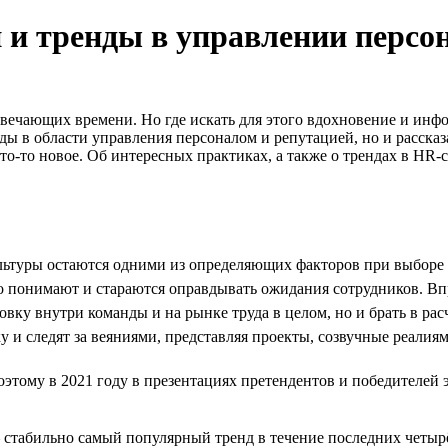
и тренды в управлении персо
отвечающих времени. Но где искать для этого вдохновение и и
ы в области управления персоналом и репутацией, но и рассказ
то-то новое. Об интересных практиках, а также о трендах в HR-
ьтуры остаются одними из определяющих факторов при выборе м
о понимают и стараются оправдывать ожидания сотрудников. Впро
вку внутри команды и на рынке труда в целом, но и брать в рас
 и следят за веяниями, представляя проекты, созвучные реалиям 
поэтому в 2021 году в презентациях претендентов и победителе
табильно самый популярный тренд в течение последних четырё