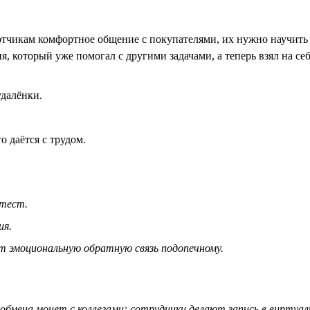
ботчикам комфортное общение с покупателями, их нужно научить
, который уже помогал с другими задачами, а теперь взял на се
удалёнки.
о даётся с трудом.
 тест.
ия.
ёт эмоциональную обратную связь подопечному.
бмена монет с коллегами: сотрудники делают запись в виртуал