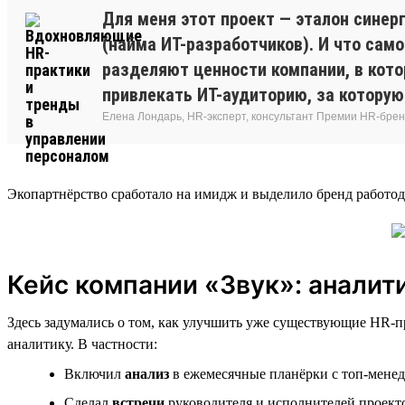
Для меня этот проект — эталон сине
(найма ИТ-разработчиков). И что само
разделяют ценности компании, в кот
привлекать ИТ-аудиторию, за которую
Елена Лондарь, HR-эксперт, консультант Премии HR-брен
Экопартнёрство сработало на имидж и выделило бренд работод
Кейс компании «Звук»: аналити
Здесь задумались о том, как улучшить уже существующие HR-п
аналитику. В частности:
Включил
анализ
в ежемесячные планёрки с топ-менед
Сделал
встречи
руководителя и исполнителей проекто