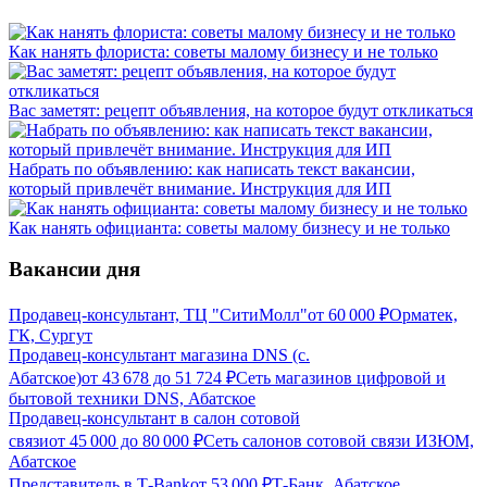
Как нанять флориста: советы малому бизнесу и не только
Вас заметят: рецепт объявления, на которое будут откликаться
Набрать по объявлению: как написать текст вакансии,
который привлечёт внимание. Инструкция для ИП
Как нанять официанта: советы малому бизнесу и не только
Вакансии дня
Продавец-консультант, ТЦ "СитиМолл"
от
60 000
₽
Орматек,
ГК, Сургут
Продавец-консультант магазина DNS (с.
Абатское)
от
43 678
до
51 724
₽
Сеть магазинов цифровой и
бытовой техники DNS, Абатское
Продавец-консультант в салон сотовой
связи
от
45 000
до
80 000
₽
Сеть салонов сотовой связи ИЗЮМ,
Абатское
Представитель в Т-Bank
от
53 000
₽
Т-Банк, Абатское