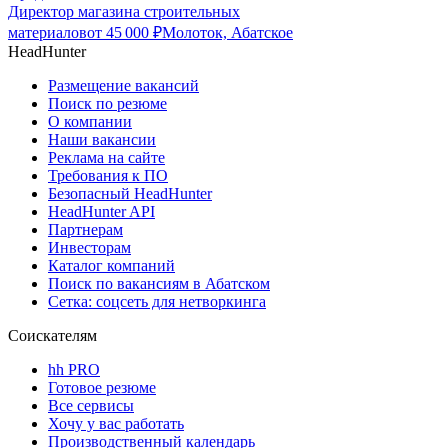
Директор магазина строительных
материалов
от
45 000
₽
Молоток, Абатское
HeadHunter
Размещение вакансий
Поиск по резюме
О компании
Наши вакансии
Реклама на сайте
Требования к ПО
Безопасный HeadHunter
HeadHunter API
Партнерам
Инвесторам
Каталог компаний
Поиск по вакансиям в Абатском
Сетка: соцсеть для нетворкинга
Соискателям
hh PRO
Готовое резюме
Все сервисы
Хочу у вас работать
Производственный календарь