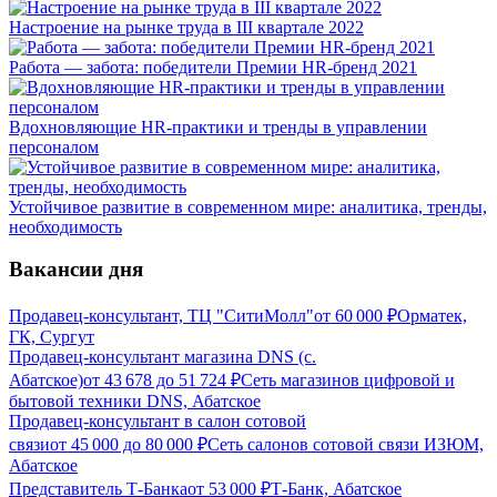
Настроение на рынке труда в III квартале 2022
Работа — забота: победители Премии HR-бренд 2021
Вдохновляющие HR-практики и тренды в управлении
персоналом
Устойчивое развитие в современном мире: аналитика, тренды,
необходимость
Вакансии дня
Продавец-консультант, ТЦ "СитиМолл"
от
60 000
₽
Орматек,
ГК, Сургут
Продавец-консультант магазина DNS (с.
Абатское)
от
43 678
до
51 724
₽
Сеть магазинов цифровой и
бытовой техники DNS, Абатское
Продавец-консультант в салон сотовой
связи
от
45 000
до
80 000
₽
Сеть салонов сотовой связи ИЗЮМ,
Абатское
Представитель Т-Банка
от
53 000
₽
Т-Банк, Абатское