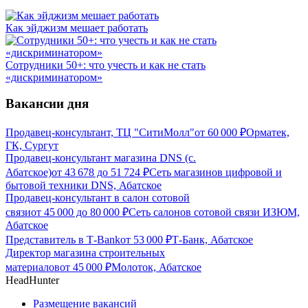
Как эйджизм мешает работать
Сотрудники 50+: что учесть и как не стать
«дискриминатором»
Вакансии дня
Продавец-консультант, ТЦ "СитиМолл"
от
60 000
₽
Орматек,
ГК, Сургут
Продавец-консультант магазина DNS (с.
Абатское)
от
43 678
до
51 724
₽
Сеть магазинов цифровой и
бытовой техники DNS, Абатское
Продавец-консультант в салон сотовой
связи
от
45 000
до
80 000
₽
Сеть салонов сотовой связи ИЗЮМ,
Абатское
Представитель в Т-Bank
от
53 000
₽
Т-Банк, Абатское
Директор магазина строительных
материалов
от
45 000
₽
Молоток, Абатское
HeadHunter
Размещение вакансий