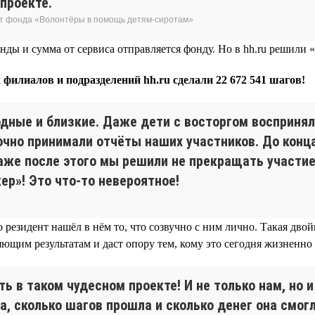
проекте.
нт фонда «Волонтёры в помощь детям-сиротам»
ды и сумма от сервиса отправляется фонду. Но в hh.ru решили «
 филиалов и подразделений hh.ru сделали 22 672 541 шагов!
одные и близкие. Даже дети с восторгом восприня
чно принимали отчёты наших участников. До конца
аже после этого мы решили не прекращать участие
р»! Это что-то невероятное!
 резидент нашёл в нём то, что созвучно с ним лично. Такая двой
яющим результатам и даст опору тем, кому это сегодня жизненно
ь в таком чудесном проекте! И не только нам, но 
, сколько шагов прошла и сколько денег она смогл