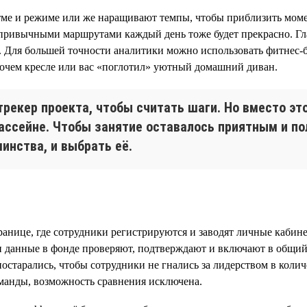
тме и режиме или же наращивают темпы, чтобы приблизить моме
 привычными маршрутами каждый день тоже будет прекрасно. Гла
 Для большей точности аналитики можно использовать фитнес-бр
рабочем кресле или вас «поглотил» уютный домашний диван.
трекер проекта, чтобы считать шаги. Но вместо э
ассейне. Чтобы занятие оставалось приятным и п
инства, и выбрать её.
анице, где сотрудники регистрируются и заводят личные кабине
и данные в фонде проверяют, подтверждают и включают в общий
старались, чтобы сотрудники не гнались за лидерством в количе
оманды, возможность сравнения исключена.