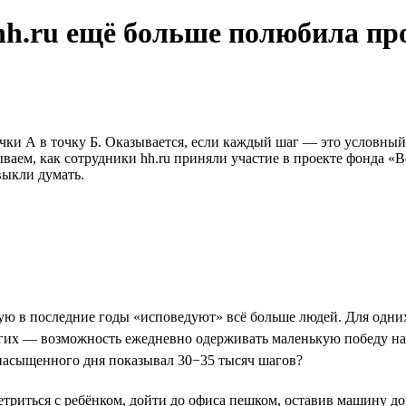
hh.ru ещё больше полюбила пр
очки А в точку Б. Оказывается, если каждый шаг — это условный
ываем, как сотрудники hh.ru приняли участие в проекте фонда 
выкли думать.
ю в последние годы «исповедуют» всё больше людей. Для одни
угих — возможность ежедневно одерживать маленькую победу на
 насыщенного дня показывал 30−35 тысяч шагов?
етриться с ребёнком, дойти до офиса пешком, оставив машину дом