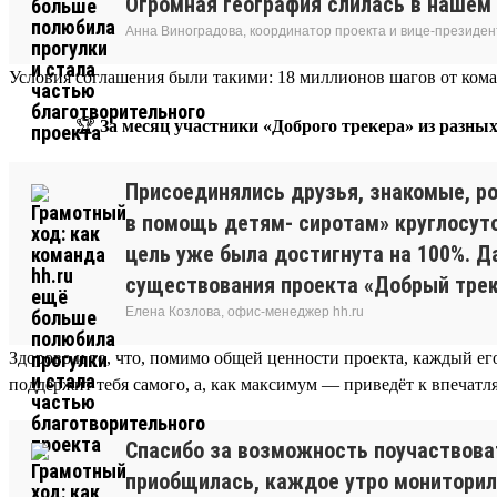
Огромная география слилась в нашем 
Анна Виноградова, координатор проекта и вице-президе
Условия соглашения были такими: 18 миллионов шагов от коман
🏆
За месяц участники «Доброго трекера» из разных
Присоединялись друзья, знакомые, р
в помощь детям- сиротам» круглосуто
цель уже была достигнута на 100%. Д
существования проекта «Добрый треке
Елена Козлова, офис-менеджер hh.ru
Здорово и то, что, помимо общей ценности проекта, каждый его
поддержит тебя самого, а, как максимум — приведёт к впечатл
Спасибо за возможность поучаствоват
приобщилась, каждое утро мониторила