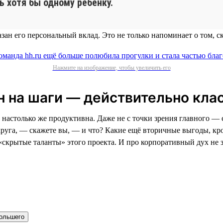
ь хотя бы одному ребёнку.
зан его персональный вклад. Это не только напоминает о том, с
Нажмите на изображение, чтобы увеличить его
 на шаги — действительно кла
настолько же продуктивна. Даже не с точки зрения главного — с
руга, — скажете вы, — и что? Какие ещё вторичные выгоды, кро
 «скрытые таланты» этого проекта. И про корпоративный дух не 
большего