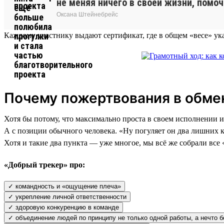
не меняя ничего в своей жизни, помоч
Оксана Штейнебрейс
Каждому участнику выдают сертификат, где в общем «весе» ука
Почему пожертвования в обмен
Хотя бы потому, что максимально проста в своем исполнении и 
А с позиции обычного человека. «Ну погуляет он два лишних к
Хотя и такие два пункта — уже многое, мы всё же собрали все
«Добрый трекер» про:
✓ командность и «ощущение плеча»
✓ укрепление личной ответственности
✓ здоровую конкуренцию в команде
✓ объединение людей по принципу не только одной работы, а нечто 