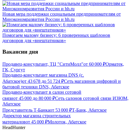
Новая мера поддержки социальным предпринимателям от
Минэкономразвития России и hh.ru
Помогаем малому бизнесу: 6 проверенных шаблонов
договоров для «внештатников»
Вакансии дня
Продавец-консультант, ТЦ "СитиМолл"
от
60 000
₽
Орматек,
ГК, Сургут
Продавец-консультант магазина DNS (с.
Абатское)
от
43 678
до
51 724
₽
Сеть магазинов цифровой и
бытовой техники DNS, Абатское
Продавец-консультант в салон сотовой
связи
от
45 000
до
80 000
₽
Сеть салонов сотовой связи ИЗЮМ,
Абатское
Представитель Т-Банка
от
53 000
₽
Т-Банк, Абатское
Директор магазина строительных
материалов
от
45 000
₽
Молоток, Абатское
HeadHunter