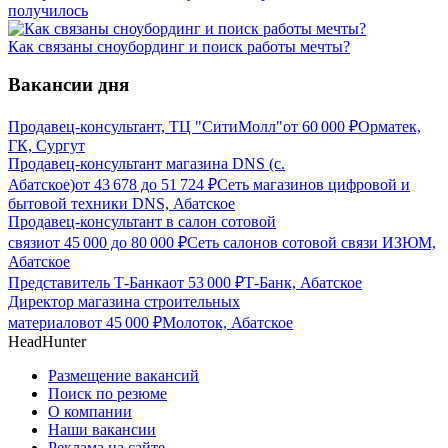
получилось
Как связаны сноубординг и поиск работы мечты?
Вакансии дня
Продавец-консультант, ТЦ "СитиМолл"
от
60 000
₽
Орматек,
ГК, Сургут
Продавец-консультант магазина DNS (с.
Абатское)
от
43 678
до
51 724
₽
Сеть магазинов цифровой и
бытовой техники DNS, Абатское
Продавец-консультант в салон сотовой
связи
от
45 000
до
80 000
₽
Сеть салонов сотовой связи ИЗЮМ,
Абатское
Представитель Т-Банка
от
53 000
₽
Т-Банк, Абатское
Директор магазина строительных
материалов
от
45 000
₽
Молоток, Абатское
HeadHunter
Размещение вакансий
Поиск по резюме
О компании
Наши вакансии
Реклама на сайте