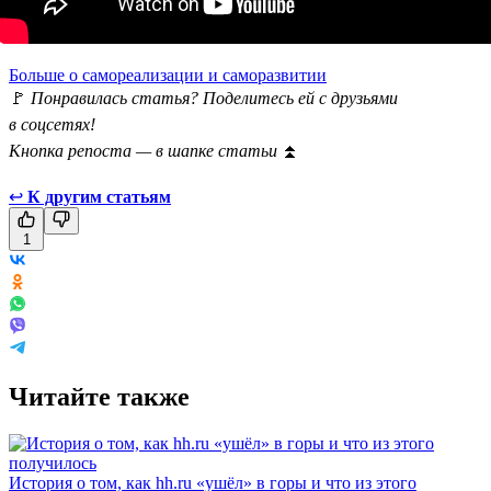
Больше о самореализации и саморазвитии
🚩
Понравилась статья? Поделитесь ей с друзьями
в соцсетях!
Кнопка репоста — в шапке статьи
⏫
↩
К другим статьям
1
Читайте также
История о том, как hh.ru «ушёл» в горы и что из этого