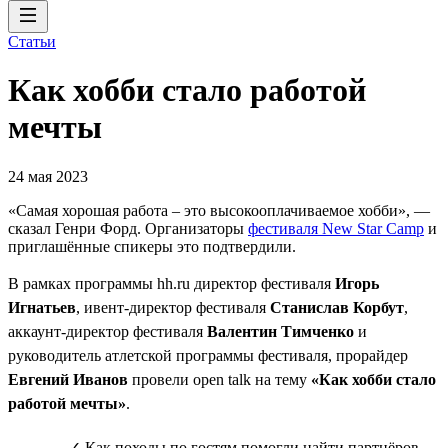
Статьи
Как хобби стало работой
мечты
24 мая 2023
«Самая хорошая работа – это высокооплачиваемое хобби», —
сказал Генри Форд. Организаторы
фестиваля New Star Camp
и
приглашённые спикеры это подтвердили.
В рамках программы hh.ru директор фестиваля
Игорь
Игнатьев
, ивент-директор фестиваля
Станислав Корбут
,
аккаунт-директор фестиваля
Валентин Тимченко
и
руководитель атлетской программы фестиваля, прорайдер
Евгений Иванов
провели open talk на тему
«Как хобби стало
работой мечты»
.
✓ Как походы по гостям помогли найти партнёров