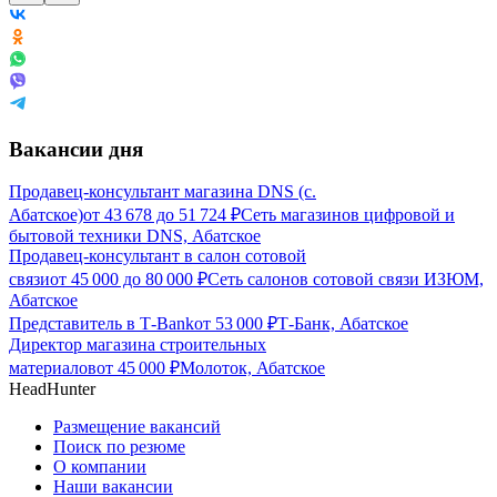
Вакансии дня
Продавец-консультант магазина DNS (с.
Абатское)
от
43 678
до
51 724
₽
Сеть магазинов цифровой и
бытовой техники DNS, Абатское
Продавец-консультант в салон сотовой
связи
от
45 000
до
80 000
₽
Сеть салонов сотовой связи ИЗЮМ,
Абатское
Представитель в Т-Bank
от
53 000
₽
Т-Банк, Абатское
Директор магазина строительных
материалов
от
45 000
₽
Молоток, Абатское
HeadHunter
Размещение вакансий
Поиск по резюме
О компании
Наши вакансии