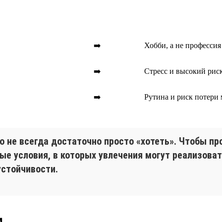
➡️
Хобби, а не профессия
➡️
Стресс и высокий рис
➡️
Рутина и риск потери
но не всегда достаточно просто «хотеть». Чтобы п
ные условия, в которых увлечения могут реализова
устойчивости.
и