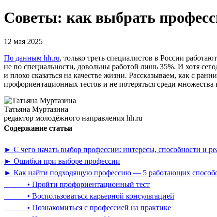
Советы: как выбрать професс
12 мая 2025
По данным hh.ru
, только треть специалистов в России работают
не по специальности, довольны работой лишь 35%. И хотя се
и плохо сказаться на качестве жизни. Рассказываем, как с ран
профориентационных тестов и не потеряться среди множества 
Татьяна Муртазина
редактор молодёжного направления hh.ru
Содержание статьи
► С чего начать выбор профессии: интересы, способности и ре
► Ошибки при выборе профессии
► Как найти подходящую профессию — 5 работающих способо
• Пройти профориентационный тест
• Воспользоваться карьерной консультацией
• Познакомиться с профессией на практике