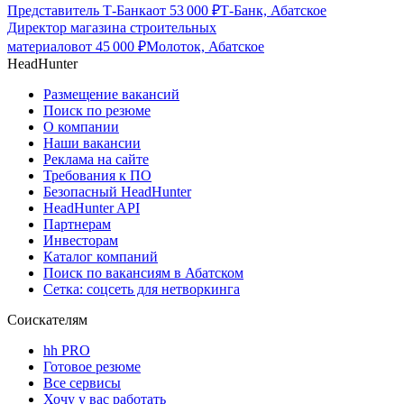
Представитель Т-Банка
от
53 000
₽
Т-Банк, Абатское
Директор магазина строительных
материалов
от
45 000
₽
Молоток, Абатское
HeadHunter
Размещение вакансий
Поиск по резюме
О компании
Наши вакансии
Реклама на сайте
Требования к ПО
Безопасный HeadHunter
HeadHunter API
Партнерам
Инвесторам
Каталог компаний
Поиск по вакансиям в Абатском
Сетка: соцсеть для нетворкинга
Соискателям
hh PRO
Готовое резюме
Все сервисы
Хочу у вас работать