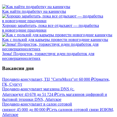
Как найти подработку на каникулы
Хорошо заработать, пока все отдыхают — подработка
в новогодние праздники
Как с пользой для карьеры провести новогодние каникулы
Зима! Подросток, торжествуя: идеи подработок для
несовершеннолетних
Вакансии дня
Продавец-консультант, ТЦ "СитиМолл"
от
60 000
₽
Орматек,
ГК, Сургут
Продавец-консультант магазина DNS (с.
Абатское)
от
43 678
до
51 724
₽
Сеть магазинов цифровой и
бытовой техники DNS, Абатское
Продавец-консультант в салон сотовой
связи
от
45 000
до
80 000
₽
Сеть салонов сотовой связи ИЗЮМ,
Абатское