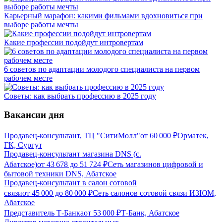
Карьерный марафон: какими фильмами вдохновиться при
выборе работы мечты
Какие профессии подойдут интровертам
6 советов по адаптации молодого специалиста на первом
рабочем месте
Советы: как выбрать профессию в 2025 году
Вакансии дня
Продавец-консультант, ТЦ "СитиМолл"
от
60 000
₽
Орматек,
ГК, Сургут
Продавец-консультант магазина DNS (с.
Абатское)
от
43 678
до
51 724
₽
Сеть магазинов цифровой и
бытовой техники DNS, Абатское
Продавец-консультант в салон сотовой
связи
от
45 000
до
80 000
₽
Сеть салонов сотовой связи ИЗЮМ,
Абатское
Представитель Т-Банка
от
53 000
₽
Т-Банк, Абатское