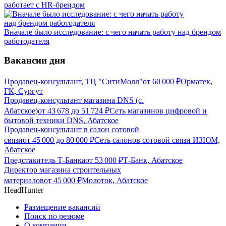
работает с HR-брендом
Вначале было исследование: с чего начать работу над брендом
работодателя
Вакансии дня
Продавец-консультант, ТЦ "СитиМолл"
от
60 000
₽
Орматек,
ГК, Сургут
Продавец-консультант магазина DNS (с.
Абатское)
от
43 678
до
51 724
₽
Сеть магазинов цифровой и
бытовой техники DNS, Абатское
Продавец-консультант в салон сотовой
связи
от
45 000
до
80 000
₽
Сеть салонов сотовой связи ИЗЮМ,
Абатское
Представитель Т-Банка
от
53 000
₽
Т-Банк, Абатское
Директор магазина строительных
материалов
от
45 000
₽
Молоток, Абатское
HeadHunter
Размещение вакансий
Поиск по резюме
О компании