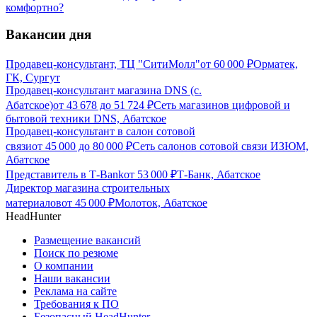
комфортно?
Вакансии дня
Продавец-консультант, ТЦ "СитиМолл"
от
60 000
₽
Орматек,
ГК, Сургут
Продавец-консультант магазина DNS (с.
Абатское)
от
43 678
до
51 724
₽
Сеть магазинов цифровой и
бытовой техники DNS, Абатское
Продавец-консультант в салон сотовой
связи
от
45 000
до
80 000
₽
Сеть салонов сотовой связи ИЗЮМ,
Абатское
Представитель в Т-Bank
от
53 000
₽
Т-Банк, Абатское
Директор магазина строительных
материалов
от
45 000
₽
Молоток, Абатское
HeadHunter
Размещение вакансий
Поиск по резюме
О компании
Наши вакансии
Реклама на сайте
Требования к ПО
Безопасный HeadHunter