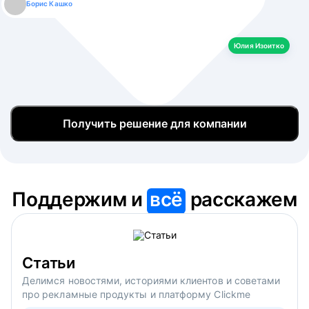
Борис Кашко
Юлия Изоитко
Александр Кулагин
Даниил Макаров
Екатерина Лазаренко
Юлия Изоитко
Получить решение для компании
Поддержим и
всё
расскажем
Статьи
Делимся новостями, историями клиентов и советами
про рекламные продукты и платформу Clickme