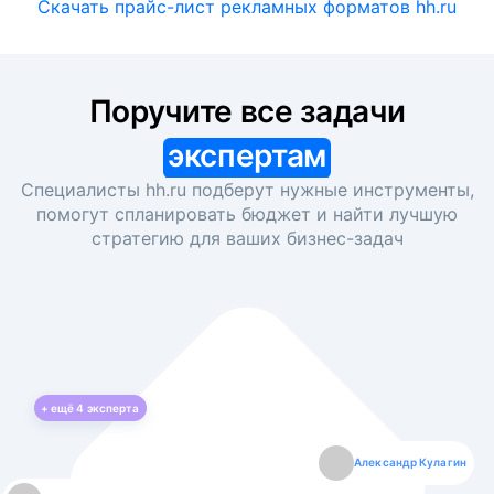
Скачать прайс-лист рекламных форматов hh.ru
Поручите все задачи
экспертам
Специалисты hh.ru подберут нужные инструменты,
помогут спланировать бюджет и найти лучшую
стратегию для ваших
бизнес-задач
+ ещё
4
эксперта
Екатерина Лазаренко
Александр Кулагин
Даниил Макаров
Борис Кашко
Юлия Изоитко