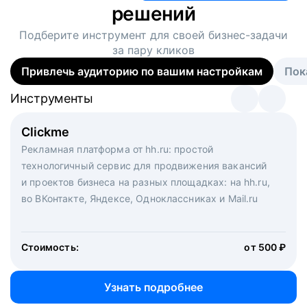
решений
Подберите инструмент для своей
бизнес-задачи
за пару кликов
Привлечь аудиторию по вашим настройкам
Пок
Инструменты
Инструменты
Инструменты
Виртуальный рекрутер
Clickme
Вакансия дня
Массовый подбор под ключ. Решите, сколько
Рекламная платформа от hh.ru: простой
Рекламный формат для вакансий на главной странице
кандидатов и когда вам нужно, и за дело возьмутся
технологичный сервис для продвижения вакансий
hh.ru. Увеличивает количество откликов
маркетологи, рекрутеры и проектные менеджеры
и проектов бизнеса на разных площадках: на hh.ru,
hh.ru с целым набором digital-инструментов
во ВКонтакте, Яндексе, Одноклассниках и Mail.ru
Стоимость:
от 200 000 ₽
Узнать подробнее
Стоимость:
от 500 ₽
Узнать подробнее
Узнать подробнее