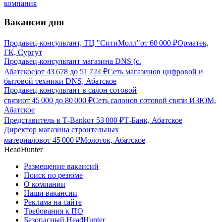
компания
Вакансии дня
Продавец-консультант, ТЦ "СитиМолл"
от
60 000
₽
Орматек,
ГК, Сургут
Продавец-консультант магазина DNS (с.
Абатское)
от
43 678
до
51 724
₽
Сеть магазинов цифровой и
бытовой техники DNS, Абатское
Продавец-консультант в салон сотовой
связи
от
45 000
до
80 000
₽
Сеть салонов сотовой связи ИЗЮМ,
Абатское
Представитель в Т-Bank
от
53 000
₽
Т-Банк, Абатское
Директор магазина строительных
материалов
от
45 000
₽
Молоток, Абатское
HeadHunter
Размещение вакансий
Поиск по резюме
О компании
Наши вакансии
Реклама на сайте
Требования к ПО
Безопасный HeadHunter