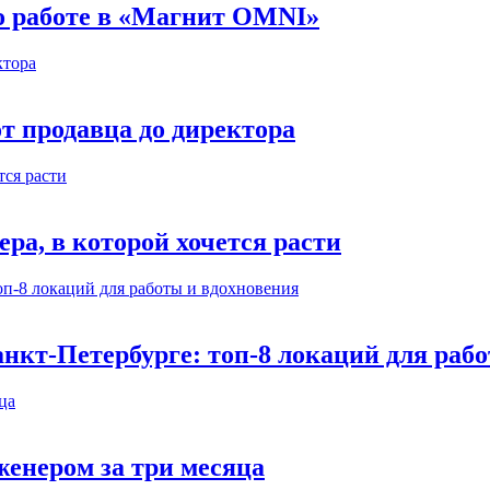
 о работе в «Магнит OMNI»
т продавца до директора
а, в которой хочется расти
нкт-Петербурге: топ-8 локаций для раб
енером за три месяца