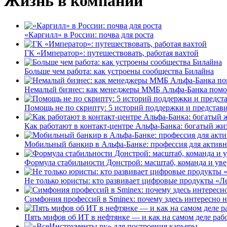
Жизнь в компании
«Каргилл» в России: почва для роста
ГК «Император»: путешествовать, работая вахтой
Больше чем работа: как устроены сообщества Билайна
Немалый бизнес: как менеджеры ММБ Альфа-Банка помо
Помощь не по скрипту: 5 историй поддержки и представ
Как работают в контакт-центре Альфа-Банка: богатый жи
Мобильный банкир в Альфа-Банке: профессия для актив
Формула стабильности Донстрой: масштаб, команда и уве
Не только юристы: кто развивает цифровые продукты «Ле
Симфония профессий в Sminex: почему здесь интересно н
Пять мифов об ИТ в нефтянке — и как на самом деле работ