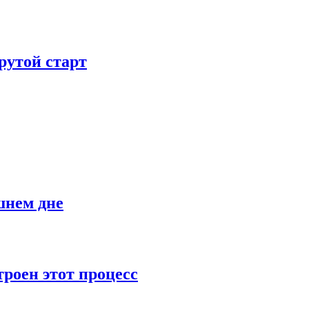
рутой старт
шнем дне
роен этот процесс