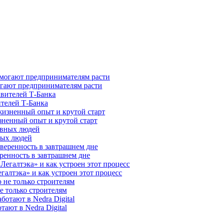
гают предпринимателям расти
ителей Т-Банка
зненный опыт и крутой старт
ных людей
ренность в завтрашнем дне
галтэка» и как устроен этот процесс
е только строителям
ают в Nedra Digital