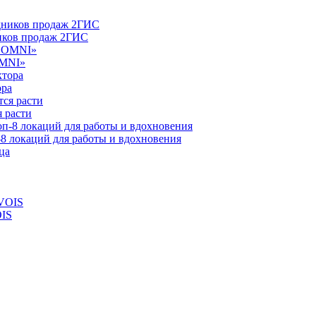
ников продаж 2ГИС
OMNI»
ора
 расти
-8 локаций для работы и вдохновения
OIS