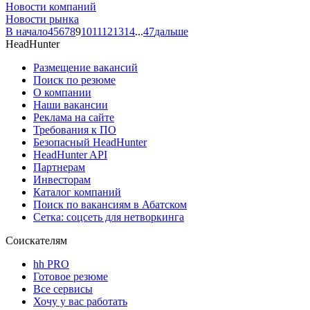
Новости компаний
Новости рынка
В начало
4
5
6
7
8
9
10
11
12
13
14
...
47
дальше
HeadHunter
Размещение вакансий
Поиск по резюме
О компании
Наши вакансии
Реклама на сайте
Требования к ПО
Безопасный HeadHunter
HeadHunter API
Партнерам
Инвесторам
Каталог компаний
Поиск по вакансиям в Абатском
Сетка: соцсеть для нетворкинга
Соискателям
hh PRO
Готовое резюме
Все сервисы
Хочу у вас работать