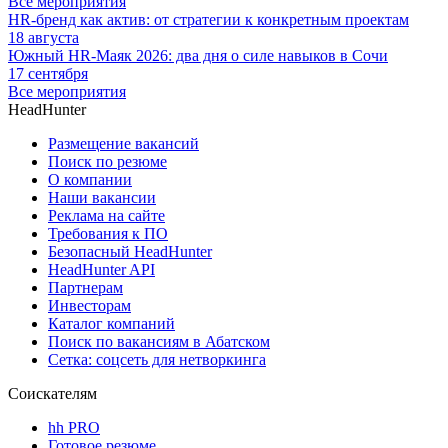
Все мероприятия
HR-бренд как актив: от стратегии к конкретным проектам
18 августа
Южный HR-Маяк 2026: два дня о силе навыков в Сочи
17 сентября
Все мероприятия
HeadHunter
Размещение вакансий
Поиск по резюме
О компании
Наши вакансии
Реклама на сайте
Требования к ПО
Безопасный HeadHunter
HeadHunter API
Партнерам
Инвесторам
Каталог компаний
Поиск по вакансиям в Абатском
Сетка: соцсеть для нетворкинга
Соискателям
hh PRO
Готовое резюме