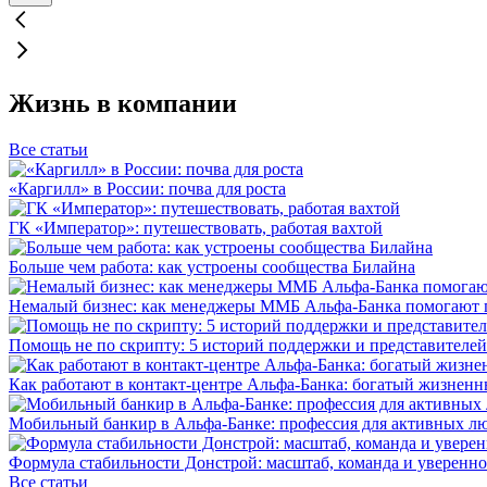
Жизнь в компании
Все статьи
«Каргилл» в России: почва для роста
ГК «Император»: путешествовать, работая вахтой
Больше чем работа: как устроены сообщества Билайна
Немалый бизнес: как менеджеры ММБ Альфа-Банка помогают 
Помощь не по скрипту: 5 историй поддержки и представителей
Как работают в контакт-центре Альфа-Банка: богатый жизненн
Мобильный банкир в Альфа-Банке: профессия для активных л
Формула стабильности Донстрой: масштаб, команда и уверенно
Все статьи