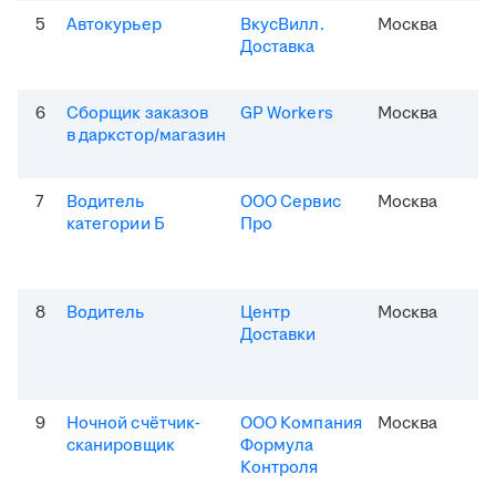
5
Автокурьер
ВкусВилл.
Москва
Доставка
6
Сборщик заказов
GP Workers
Москва
в даркстор/магазин
7
Водитель
ООО Сервис
Москва
категории Б
Про
8
Водитель
Центр
Москва
Доставки
9
Ночной счётчик-
ООО Компания
Москва
сканировщик
Формула
Контроля