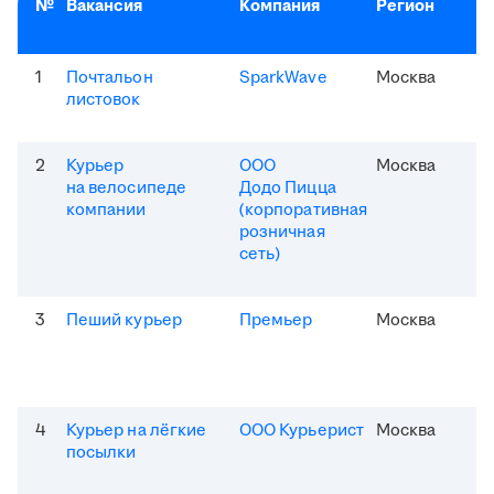
№
Вакансия
Компания
Регион
1
Почтальон
SparkWave
Москва
листовок
2
Курьер
ООО
Москва
на велосипеде
Додо Пицца
компании
(корпоративная
розничная
сеть)
3
Пеший курьер
Премьер
Москва
4
Курьер на лёгкие
ООО Курьерист
Москва
посылки