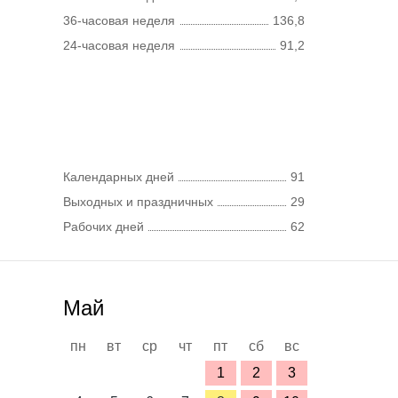
36-часовая неделя
136,8
24-часовая неделя
91,2
Календарных дней
91
Выходных и праздничных
29
Рабочих дней
62
Май
пн
вт
ср
чт
пт
сб
вс
1
2
3