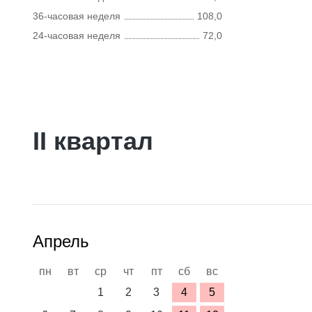
36-часовая неделя
108,0
24-часовая неделя
72,0
II квартал
Апрель
пн
вт
ср
чт
пт
сб
вс
1
2
3
4
5