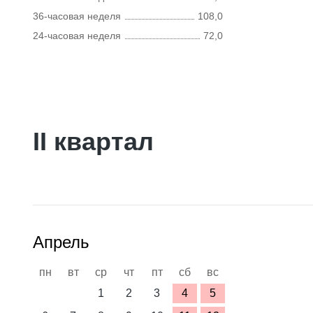
36-часовая неделя
108,0
24-часовая неделя
72,0
II квартал
Апрель
пн
вт
ср
чт
пт
сб
вс
1
2
3
4
5