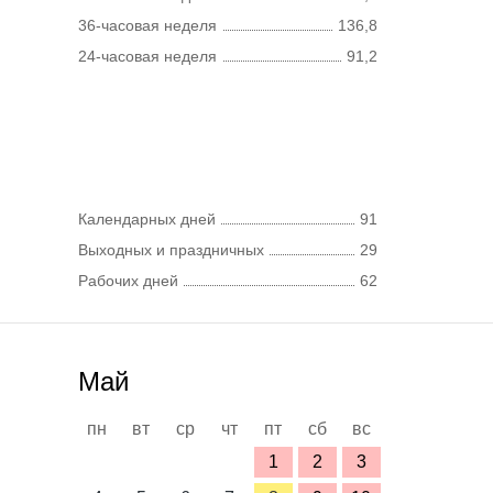
36-часовая неделя
136,8
24-часовая неделя
91,2
Календарных дней
91
Выходных и праздничных
29
Рабочих дней
62
Май
пн
вт
ср
чт
пт
сб
вс
1
2
3