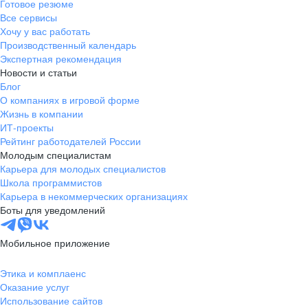
Готовое резюме
Клиент с ограничениями по слуху обратился в поддержку
Через полтора ме
«Методолог учебных программ».
Все сервисы
банка, потому что ему стало плохо с сердцем. Екатерина
работала с клиентами. 
Хочу у вас работать
Я успешно прошел собеседование
вызвала скорую помощь и контролировала ситуацию,
Производственный календарь
занимаю должно
и теперь занимаюсь
пока к клиенту не приехали медработники
Экспертная рекомендация
регистрации биз
планированием обучающих
Новости и статьи
будущим предпр
программ для представителей.
Блог
открывать ИП и 
Меня вдохновляет возможность
О компаниях в игровой форме
клиент проходит 
помогать, видеть результаты своей
Жизнь в компании
регистрации: от 
работы и быть частью крутой
ИТ-проекты
до открытия расч
команды!
Рейтинг работодателей России
Молодым специалистам
Карьера для молодых специалистов
Школа программистов
Карьера в некоммерческих организациях
Боты для уведомлений
Мобильное приложение
Этика и комплаенс
Оказание услуг
Использование сайтов