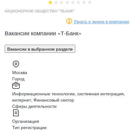
АКЦИОНЕРНОЕ ОБЩЕСТВО "ТБАНК"
Узнать о жизни в компании
Встречи
с клиентами
Маркетинг
Разработка
Вакансии компании «Т-Банк»
Доставляйте, презентуйте и предлагайте
продукты банка
Вакансии в выбранном разделе
PR
Аналитика
Консультирование
Москва
Решайте вопросы клиентов в чате и по
HR
Архитектура
Город
телефону
Информационные технологии, системная интеграция,
интернет, Финансовый сектор
Финансы
Дизайн
Обработка
данных
Сферы деятельности
Обрабатывайте документы и вносите данные
в систему
Организация
Тип регистрации