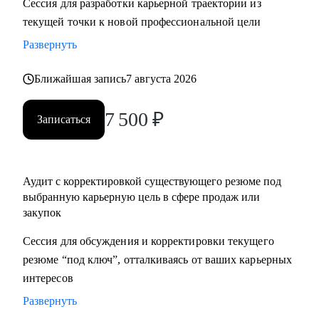
Сессия для разработки карьерной траектории из
нетворкинг для построения карьеры на текущей позиции и
текущей точки к новой профессиональной цели
на внешнем рынке.
Развернуть
• Успешные смены работы моих менти: Авито, Mars,
Henkel, BIC, Royal Canin, Яндекс, Beiersdorf, Danone.
Ближайшая запись
7 августа 2026
С чем помогу:
7 500
₽
Записаться
• Оценка текущего положения и совместный поиск разных
сценариев развития карьеры и компетенций
• Создание детального плана развития в продажах и
Аудит с корректировкой существующего резюме под
закупках, в том числе для перехода в другие сегменты
выбранную карьерную цель в сфере продаж или
• Составление резюме или корректировка существующего
закупок
(это ваша история, поэтому лучше, если автор вы)
• Подготовка к собеседованию на разных этапах (рекрутер,
Сессия для обсуждения и корректировки текущего
внутренний HR, нанимающий менеджер, руководитель
резюме “под ключ”, отталкиваясь от ваших карьерных
компании - разные подходы)
интересов
• Репетиция собеседования по разным этапам, с учетом
Развернуть
специфики собеседника