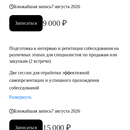
• Помощь в подготовке к прохождению тестирования SHL
Ближайшая запись
7 августа 2026
• Корректировка и продвижение профиля в LinkedIn.
9 000
₽
Записаться
Кому могу помочь:
Начинающим и опытным специалистам в областях:
• продаж и закупок FMCG
Подготовка к интервью и репетиция собеседования на
• B2B продажи и закупки (услуги, товары)
различных этапах для специалистов по продажам или
• маркетплейсы.
закупкам (2 встречи)
Две сессии для отработки эффективной
самопрезентации и успешного прохождения
собеседований
Развернуть
Ближайшая запись
7 августа 2026
15 000
₽
Записаться