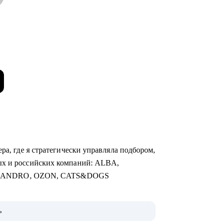
ра, где я стратегически управляла подбором,
ых и российских компаний: ALBA,
SANDRO, OZON, CATS&DOGS
чная торговля, Продажи, Логистика,
ь
алтерия и Финансы, Отели / Рестораны /