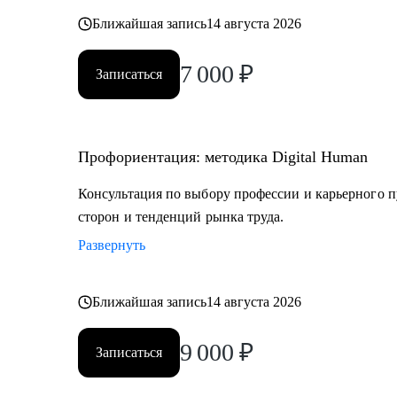
Постоянно повышаю квалификацию через тренинги 
Ближайшая запись
14 августа 2026
профориентации
7 000
₽
Записаться
Веду профильный канал, где делюсь практическими к
развития
Профориентация: методика Digital Human
Моя миссия — привести вас туда, где ваша деятельн
результат, но и личное удовлетворение, стирая грань
Консультация по выбору профессии и карьерного п
сторон и тенденций рынка труда.
Развернуть
Ближайшая запись
14 августа 2026
9 000
₽
Записаться