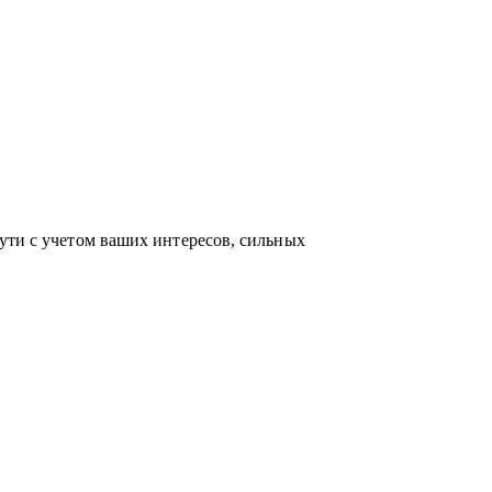
по актуальным HR-технологиям и
ейсами и аналитикой в сфере карьерного
ость приносит не только финансовый
 между «работой» и «делом по душе»
ути с учетом ваших интересов, сильных