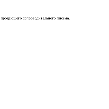
альных направлений:
и продающего сопроводительного письма.
ия
а
уации и принять собственное, выверенное