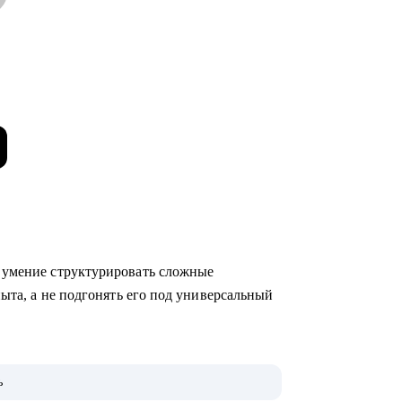
 умение структурировать сложные
пыта, а не подгонять его под универсальный
отодателю язык.
ь
иш, где универсальные решения не