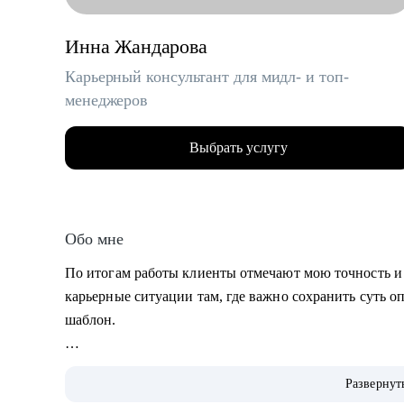
Инна Жандарова
Карьерный консультант для мидл- и топ-
менеджеров
Выбрать услугу
Обо мне
По итогам работы клиенты отмечают мою точность и
карьерные ситуации там, где важно сохранить суть о
шаблон.
• Умею «переводить» опыт клиента на понятный раб
Развернут
• Работаю с клиентами из узкоспециализированных н