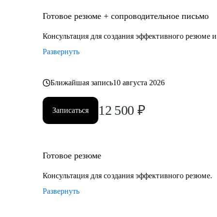
Кому могу помочь
Руководителям и экспертам из отраслей и функцион
Готовое резюме + сопроводительное письмо
• Промышленность и производство
Консультация для создания эффективного резюме 
• Нефтегаз и энергетика
Развернуть
• Строительство и девелопмент
• Товары повседневного спроса (FMCG) и дистрибуц
• Логистика, закупки, управление цепями поставок
Ближайшая запись
10 августа 2026
• Эксплуатация недвижимости и АХО
• Управление персоналом
12 500
₽
Записаться
• Юриспруденция и правовое сопровождение бизнес
Ко мне приходят, чтобы разобраться в карьерной сит
решение.
Готовое резюме
Консультация для создания эффективного резюме.
Развернуть