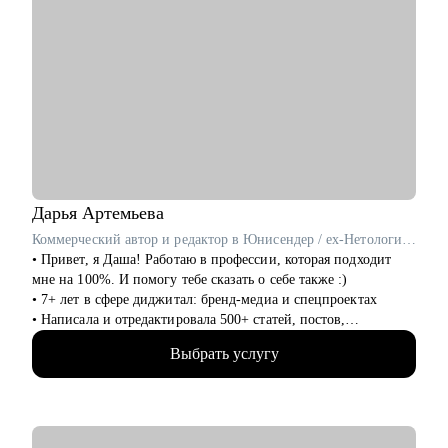
Дарья
Артемьева
Коммерческий автор и редактор в Юнисендер / ex-Нетология, Росатом
• Привет, я Даша! Работаю в профессии, которая подходит
мне на 100%. И помогу тебе сказать о себе также :)
• 7+ лет в сфере диджитал: бренд-медиа и спецпроектах
• Написала и отредактировала 500+ статей, постов,
презентаций
Выбрать услугу
• Провела 100+ консультаций по копирайтингу, редактуре и
нейросетям
• Регулярно учусь новому — на интенсивах по графическому
дизайну и управлению креативной командой
• Хорошо понимаю, как сегодня оценивают портфолио, кейсы