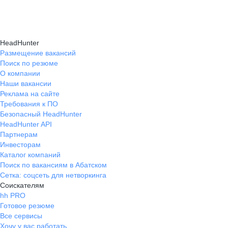
Консультация при смене профессии помогает
нужные работодателям.
текущем месте работы и о том, кому он будет
выявить подходящую сферу деятельности,
полезен, с какими запросами работает.
определить необходимые навыки, подготовить
Вы точно найдёте того, кто вам нужен!
HeadHunter
стратегию обучения и трудоустройства для
Размещение вакансий
Поиск по резюме
уверенного перехода.
О компании
Наши вакансии
Реклама на сайте
Требования к ПО
Безопасный HeadHunter
HeadHunter API
Партнерам
Инвесторам
Каталог компаний
Поиск по вакансиям в Абатском
Сетка: соцсеть для нетворкинга
Соискателям
hh PRO
Готовое резюме
Все сервисы
Хочу у вас работать