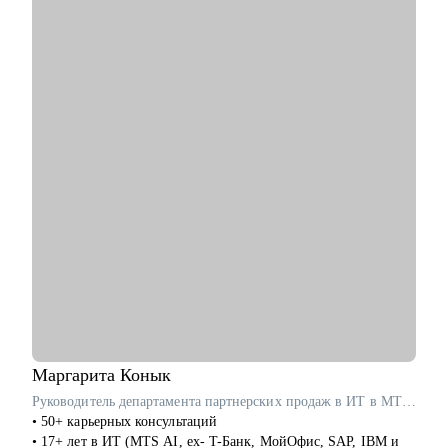
и сопроводительные
С чем помогу:
• Перейти в диджитал: выбрать направление по душе,
выстроить опору и план-капкан
• Упаковывать опыт так, чтобы он был понятен работодателю
и выделялся на фоне типовых откликов
• Подготовиться к собеседованиям и тестовым задачам
• Использовать нейросети для своих задач без страха за
качество
• Прокачать карьерный нетворкинг
Кому могу помочь:
• Копирайтерам и редакторам на любом уровне
• Выпускникам курсов, которые откликаются и не получают
оффер
• Тем, кто хочет работать с нейросетями
• Тем, кто хочет найти подработку на удалёнке или фрилансе
Маргарита
Конык
Я знаю рынок контента изнутри, вижу потенциал в опыте и
Руководитель департамента партнерских продаж в ИТ в MTS AI / ex-Т-Банк, Microsoft
верю в каждого, с кем работала лично. Мне важно помочь
• 50+ карьерных консультаций
тебе увидеть твои сильные стороны, понять, куда двигаться
• 17+ лет в ИТ (MTS AI, ex- T-Банк, МойОфис, SAP, IBM и