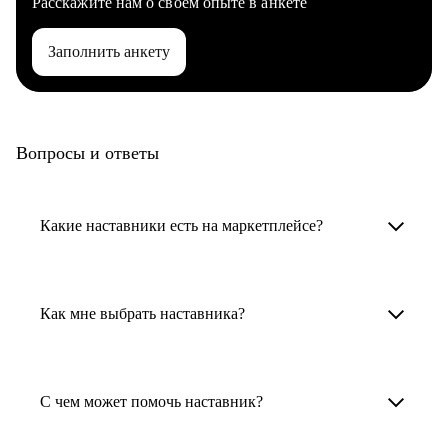
Расскажите нам о своем опыте в анкете
Заполнить анкету
Вопросы и ответы
Какие наставники есть на маркетплейсе?
Карьерные наставники — это HR-
специалисты, карьерные консультанты,
Как мне выбрать наставника?
психологи, резюмерайтеры и менторы.
Умный поиск поможет в три клика выбрать
Менторы работают в ИТ, дизайне, других
наставника для достижения вашей цели.
С чем может помочь наставник?
узкоспециализированных сферах. Они
помогут прокачать навыки, построить