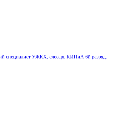
й специалист УЖКХ, слесарь КИПиА 6й разряд.