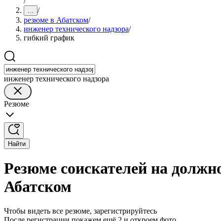
/
/
...
резюме в Абатском
/
инженер технического надзора
/
гибкий график
инженер технического надзора
Резюме
Найти
Резюме соискателей на должн
Абатском
Чтобы видеть все резюме, зарегистрируйтесь
После регистрации покажем ещё 2 и откроем фото