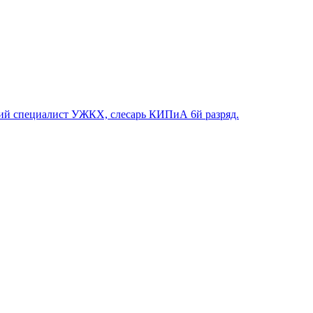
й специалист УЖКХ, слесарь КИПиА 6й разряд.