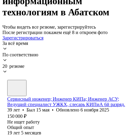
информационным
технологиям в Абатском
Чтобы видеть все резюме, зарегистрируйтесь
После регистрации покажем ещё 8 и откроем фото
Зарегистрироваться
За всё время
По соответствию
20 резюме
Сервисный инженер; Инженер КИПа; Инженер АСУ;
Ведущий специалист УЖКХ, слесарь КИПиА 6й разряд.
39
лет
•
Был
15 мая
•
Обновлено
6 ноября 2025
150 000
₽
Не ищет работу
Общий опыт
19
лет
5
месяцев