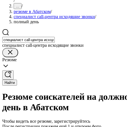
/
/
...
резюме в Абатском
/
специалист call-центра исходящие звонки
/
полный день
специалист call-центра исходящие звонки
Резюме
Найти
Резюме соискателей на должно
день в Абатском
Чтобы видеть все резюме, зарегистрируйтесь
После регистрации покажем ещё 1 и откроем фото