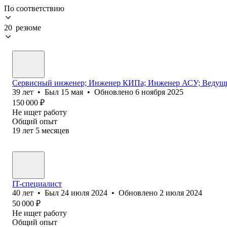
По соответствию
20 резюме
Сервисный инженер; Инженер КИПа; Инженер АСУ; Ведущи
39
лет
•
Был
15 мая
•
Обновлено
6 ноября 2025
150 000
₽
Не ищет работу
Общий опыт
19
лет
5
месяцев
IT-специалист
40
лет
•
Был
24 июля 2024
•
Обновлено
2 июля 2024
50 000
₽
Не ищет работу
Общий опыт