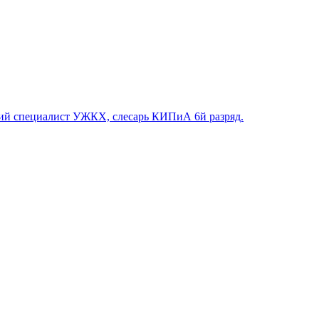
й специалист УЖКХ, слесарь КИПиА 6й разряд.