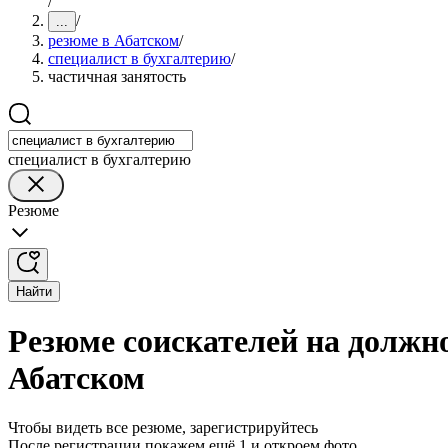
/
/
...
резюме в Абатском
/
специалист в бухгалтерию
/
частичная занятость
специалист в бухгалтерию
Резюме
Найти
Резюме соискателей на должно
Абатском
Чтобы видеть все резюме, зарегистрируйтесь
После регистрации покажем ещё 1 и откроем фото