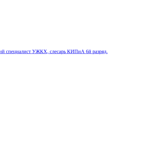
й специалист УЖКХ, слесарь КИПиА 6й разряд.