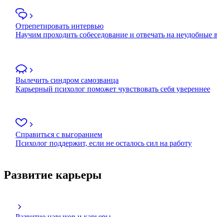
Отрепетировать интервью
Научим проходить собеседование и отвечать на неудобные
Вылечить синдром самозванца
Карьерный психолог поможет чувствовать себя увереннее
Справиться с выгоранием
Психолог поддержит, если не осталось сил на работу
Развитие карьеры
Развитие навыков и карьеры