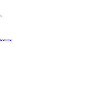
ре
 больше