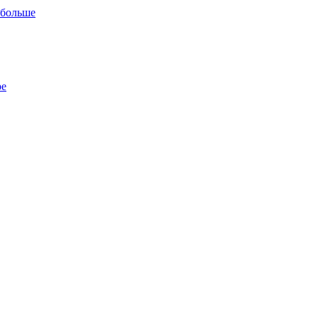
 больше
ре