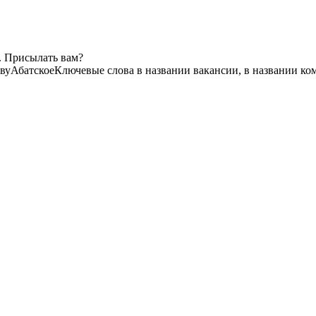
. Присылать вам?
ву
Абатское
Ключевые слова в названии вакансии, в названии ко