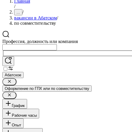
Главная
/
/
...
вакансии в Абатском
/
по совместительству
Профессия, должность или компания
Абатское
Оформление по ГПХ или по совместительству
График
Рабочие часы
Опыт