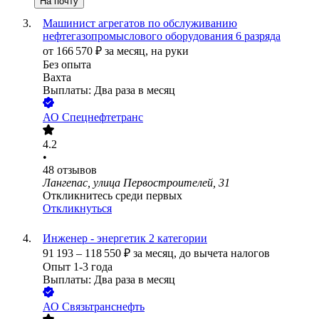
На почту
Машинист агрегатов по обслуживанию
нефтегазопромыслового оборудования 6 разряда
от
166 570
₽
за месяц,
на руки
Без опыта
Вахта
Выплаты: Два раза в месяц
АО
Спецнефтетранс
4.2
•
48
отзывов
Лангепас, улица Первостроителей, 31
Откликнитесь среди первых
Откликнуться
Инженер - энергетик 2 категории
91 193
–
118 550
₽
за месяц,
до вычета налогов
Опыт 1-3 года
Выплаты: Два раза в месяц
АО
Связьтранснефть