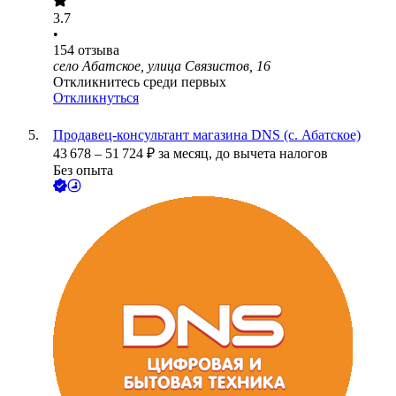
3.7
•
154
отзыва
село Абатское, улица Связистов, 16
Откликнитесь среди первых
Откликнуться
Продавец-консультант магазина DNS (с. Абатское)
43 678
–
51 724
₽
за месяц,
до вычета налогов
Без опыта