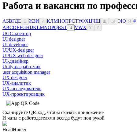
Работа и вакансии по професс
А
Б
В
Г
Д
Е
Ж
З
И
К
Л
М
Н
О
П
Р
С
Т
У
Ф
Х
Ц
Ч
Ш
Э
Ю
#
Ё
Й
Щ
Ы
Я
A
B
C
D
E
F
G
H
I
J
K
L
M
N
O
P
Q
R
S
T
V
W
X
U
Y
Z
UGC-креатор
UI designer
UI developer
UI/UX-designer
UI/UX web designer
UI-дизайнер
Unity-разработчик
user acquisition manager
UX designer
UX-аналитик
UX-исследователь
UX-проектировщик
Сканируйте QR-код, чтобы скачать приложение
И чаты с работодателями всегда будут под рукой
HeadHunter