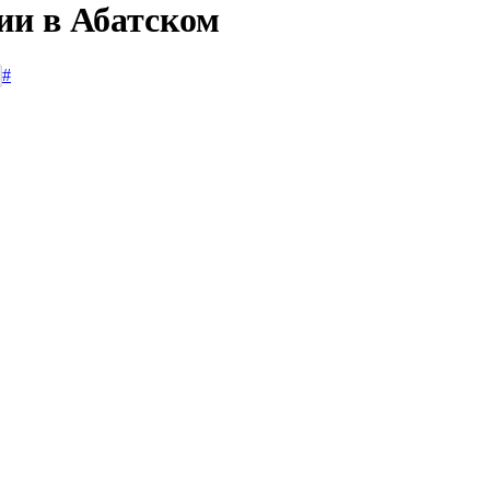
ии в Абатском
#