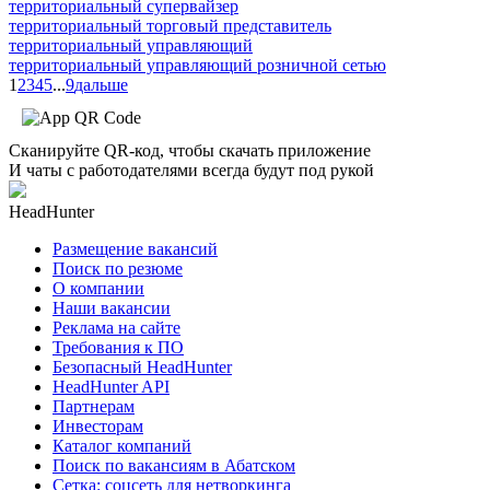
территориальный супервайзер
территориальный торговый представитель
территориальный управляющий
территориальный управляющий розничной сетью
1
2
3
4
5
...
9
дальше
Сканируйте QR-код, чтобы скачать приложение
И чаты с работодателями всегда будут под рукой
HeadHunter
Размещение вакансий
Поиск по резюме
О компании
Наши вакансии
Реклама на сайте
Требования к ПО
Безопасный HeadHunter
HeadHunter API
Партнерам
Инвесторам
Каталог компаний
Поиск по вакансиям в Абатском
Сетка: соцсеть для нетворкинга