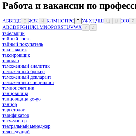
Работа и вакансии по професс
А
Б
В
Г
Д
Е
Ж
З
И
К
Л
М
Н
О
П
Р
С
У
Ф
Х
Ц
Ч
Ш
Э
Ю
Ё
Й
Т
Щ
Ы
Я
A
B
C
D
E
F
G
H
I
J
K
L
M
N
O
P
Q
R
S
T
U
V
W
X
Y
Z
табельщик
тайный гость
тайный покупатель
такелажник
таксировщик
тальман
таможенный аналитик
таможенный брокер
таможенный декларант
таможенный специалист
тампопечатник
танцовщица
танцовщица go-go
танцор
таргетолог
тарификатор
тату-мастер
театральный менеджер
телеведущий