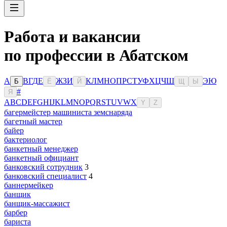
Работа и вакансии
по профессии в Абатском
А
В
Г
Д
Е
Ж
З
И
К
Л
М
Н
О
П
Р
С
Т
У
Ф
Х
Ц
Ч
Ш
Э
Ю
Б
Ё
Й
Щ
Ы
#
Я
A
B
C
D
E
F
G
H
I
J
K
L
M
N
O
P
Q
R
S
T
U
V
W
X
Y
Z
багермейстер машиниста земснаряда
багетный мастер
байер
бактериолог
банкетный менеджер
банкетный официант
банковский сотрудник
3
банковский специалист
4
баннермейкер
банщик
банщик-массажист
барбер
бариста