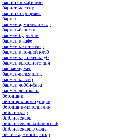
бариста в кофейню
бариста-кассир
бариста-официант
бармен
бармен-администратор
бармен-бариста
бармен-буфетчик
бармен в кафе
бармен в кинотеатр
бармен в ночной клуб
бармен в фитнес-клуб
бармен выходного дня
бар-менеджер
бармен-кальянщик
бармен-кассир
бармен лобби-бара
бармен ресторана
бетонщик
бетонщик-арматурщик
бетонщик-монолитчик
библиограф
библиотекарь
библиотекарь-библиограф
библиотекарь в офис
бизнес-администратор