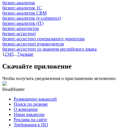
бизнес-аналитик
бизнес-аналитик 1С
бизнес-аналитик CRM
бизнес-аналитик (e-commerce)
бизнес-аналитик (IT)
бизнес-архитектор
бизнес-ассистент
бизнес-ассистент генерального директора
бизнес-ассистент руководителя
бизнес-ассистент со знанием английского языка
1
2
3
4
5
...
7
дальше
Скачайте приложение
Чтобы получать уведомления о приглашениях мгновенно
HeadHunter
Размещение вакансий
Поиск по резюме
О компании
Наши вакансии
Реклама на сайте
Требования к ПО