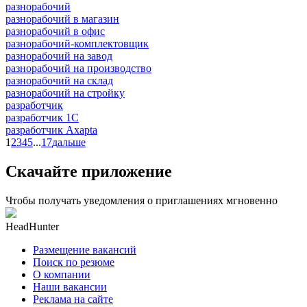
разнорабочий
разнорабочий в магазин
разнорабочий в офис
разнорабочий-комплектовщик
разнорабочий на завод
разнорабочий на производство
разнорабочий на склад
разнорабочий на стройку
разработчик
разработчик 1C
разработчик Axapta
1
2
3
4
5
...
17
дальше
Скачайте приложение
Чтобы получать уведомления о приглашениях мгновенно
HeadHunter
Размещение вакансий
Поиск по резюме
О компании
Наши вакансии
Реклама на сайте