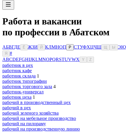
Работа и вакансии
по профессии в Абатском
А
Б
В
Г
Д
Е
Ж
З
И
К
Л
М
Н
О
П
С
Т
У
Ф
Х
Ц
Ч
Ш
Э
Ю
Ё
Й
Р
Щ
Ы
#
Я
A
B
C
D
E
F
G
H
I
J
K
L
M
N
O
P
Q
R
S
T
U
V
W
X
Y
Z
работник в цех
работник кафе
работник склада
1
работник типографии
работник торгового зала
4
работник-универсал
работник цеха
1
рабочий в производственный цех
рабочий в цех
рабочий зеленого хозяйства
рабочий на мебельное производство
рабочий на пилораму
рабочий на производственную линию