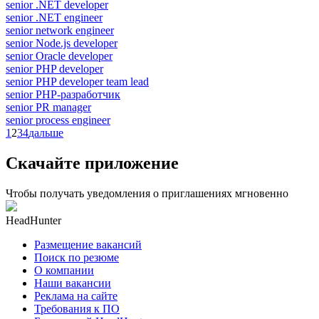
senior .NET developer
senior .NET engineer
senior network engineer
senior Node.js developer
senior Oracle developer
senior PHP developer
senior PHP developer team lead
senior PHP-разработчик
senior PR manager
senior process engineer
1
2
3
4
дальше
Скачайте приложение
Чтобы получать уведомления о приглашениях мгновенно
HeadHunter
Размещение вакансий
Поиск по резюме
О компании
Наши вакансии
Реклама на сайте
Требования к ПО