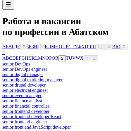
Работа и вакансии
по профессии в Абатском
А
Б
В
Г
Д
Е
Ж
З
И
К
Л
М
Н
О
П
Р
С
Т
У
Ф
Х
Ц
Ч
Ш
Э
Ю
Ё
Й
Щ
Ы
Я
#
A
B
C
D
E
F
G
H
I
J
K
L
M
N
O
P
Q
R
T
U
V
W
X
S
Y
Z
senior DevOps
senior DevOps engineer
senior digital manager
senior digital marketing manager
senior drupal developer
senior electrical engineer
senior event manager
senior finance analyst
senior financial controller
senior frontend developer
senior frontend developer React
senior frontend engineer
senior front end JavaScript developer