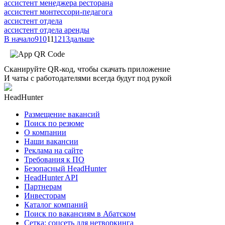
ассистент менеджера ресторана
ассистент монтессори-педагога
ассистент отдела
ассистент отдела аренды
В начало
9
10
11
12
13
дальше
Сканируйте QR-код, чтобы скачать приложение
И чаты с работодателями всегда будут под рукой
HeadHunter
Размещение вакансий
Поиск по резюме
О компании
Наши вакансии
Реклама на сайте
Требования к ПО
Безопасный HeadHunter
HeadHunter API
Партнерам
Инвесторам
Каталог компаний
Поиск по вакансиям в Абатском
Сетка: соцсеть для нетворкинга