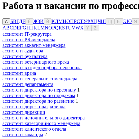
Работа и вакансии по професс
Б
В
Г
Д
Е
Ж
З
И
К
Л
М
Н
О
П
Р
С
Т
У
Ф
Х
Ц
Ч
Ш
Э
Ю
А
Ё
Й
Щ
Ы
Я
A
B
C
D
E
F
G
H
I
J
K
L
M
N
O
P
Q
R
S
T
U
V
W
X
Y
Z
ассистент IT-рекрутера
ассистент PR-менеджера
ассистент аккаунт-менеджера
ассистент аудитора
ассистент бухгалтера
ассистент ветеринарного врача
ассистент в отдел подбора персонала
ассистент врача
ассистент генерального менеджера
ассистент департамента
ассистент директора по персоналу
1
ассистент директора по продажам
1
ассистент директора по развитию
1
ассистент директора филиала
ассистент дирекции
ассистент исполнительного директора
ассистент категорийного менеджера
ассистент клиентского отдела
ассистент команды
2