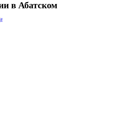
ии в Абатском
#