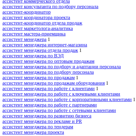
ассистент коммерческого отдела
ассистент консультанта по подбору персонала
ассистент-координатор
ассистент координатора проекта
ассистент-координатор отдела продаж
ассистент маркетолога-аналитика
ассистент мастера-приемщика
ассистент менеджера
1
ассистент менеджера интернет-магазина
ассистент менеджера отдела продаж
1
ассистент менеджера по ВЭД
ассистент менеджера по оптовым продажам
ассистент менеджера по подбору и адаптации персонала
ассистент менеджера по подбору персонала
ассистент менеджера по продажам
1
ассистент менеджера по продажам оборудования
1
ассистент менеджера по работе с клиентами
1
ассистент менеджера по работе с ключевыми клиентами
ассистент менеджера по работе с корпоративными клиентами
1
ассистент менеджера по работе с партнерами
ассистент менеджера по работе с сетевыми клиентами
ассистент менеджера по развитию бизнеса
ассистент менеджера по рекламе и PR
ассистент менеджера по тендерам
ассистент менеджера проекта